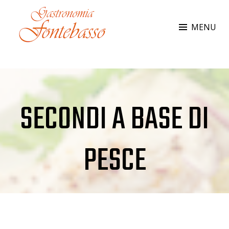
Skip
to
MENU
content
GASTRONOMIA FONTEBASSO
Da 35 anni al vostro servizio
SECONDI A BASE DI
PESCE