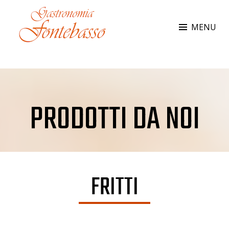
MENU
GASTRONOMIA FONTEBASSO
Da 35 anni al vostro servizio
PRODOTTI DA NOI
FRITTI