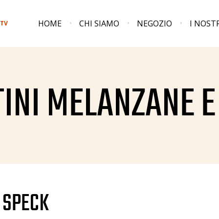
HOME
CHI SIAMO
NEGOZIO
I NOST
 TV
TINI MELANZANE E
 SPECK