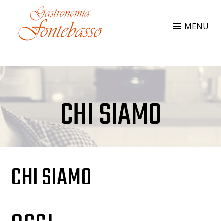
Skip
to
MENU
content
GASTRONOMIA FONTEBASSO
Da 35 anni al vostro servizio
CHI SIAMO
CHI SIAMO