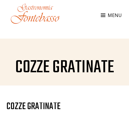
Skip
to
MENU
content
GASTRONOMIA FONTEBASSO
Da 35 anni al vostro servizio
COZZE GRATINATE
COZZE GRATINATE